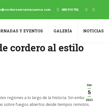
o@corderoserraniacuenca.com
689 319 792
Facebook
Instagr
page
page
opens
opens
ORNADAS Y EVENTOS
GALERÍA
NOTICIAS
in
in
new
new
e cordero al estilo
window
window
Abr
5
tes regiones a lo largo de la historia. Sin embargo,
2023
etas sobre fuegos abiertos desde tiempos remotos.