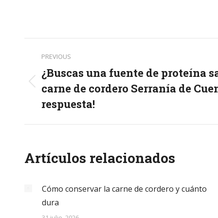
Post
PREVIOUS
navigation
¿Buscas una fuente de proteína s
carne de cordero Serranía de Cuen
Previous
post:
respuesta!
Artículos relacionados
Cómo conservar la carne de cordero y cuánto
dura
31 julio, 2026