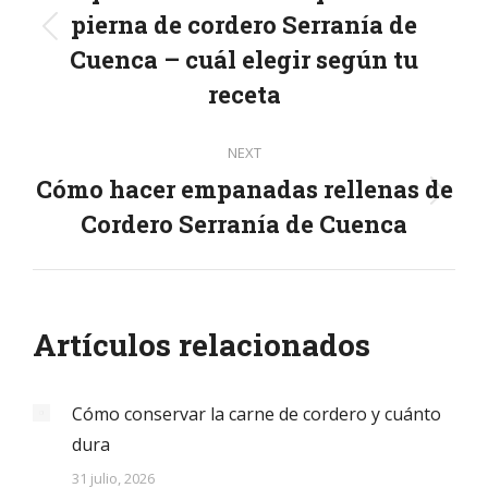
pierna de cordero Serranía de
Previous
Cuenca – cuál elegir según tu
post:
receta
NEXT
Cómo hacer empanadas rellenas de
Next
Cordero Serranía de Cuenca
post:
Artículos relacionados
Cómo conservar la carne de cordero y cuánto
dura
31 julio, 2026