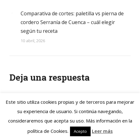
Comparativa de cortes: paletilla vs pierna de
cordero Serranía de Cuenca – cuál elegir
según tu receta
10 abril, 2026
Deja una respuesta
Your email address will not be published. Required fields are
Este sitio utiliza cookies propias y de terceros para mejorar
marked
*
su experiencia de usuario. Si continúa navegando,
Comment
consideraremos que acepta su uso. Más información en la
política de Cookies.
Leer más
Acepto