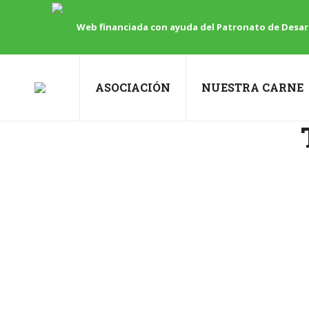
Web financiada con ayuda del Patronato de Desarr
ASOCIACIÓN
NUESTRA CARNE
Cordero Serranía de Cuenca se pre
Blog
By
marketing
13 julio, 2015
Asamblea General en Hospedería Ballesteros: rumb
Asamblea General de la Asociación de Productores 