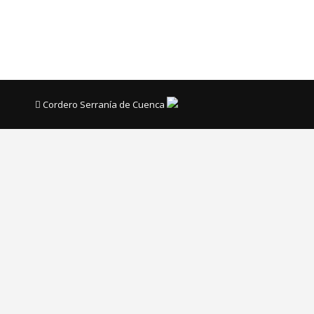
ubicado en Villar de Olalla. Durante la Asamblea,…
Cordero Serranía de Cuenca