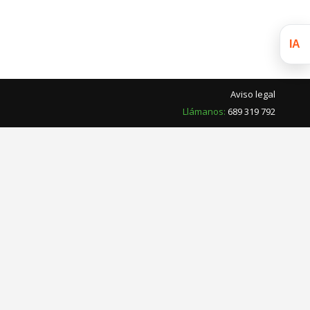
IA
Aviso legal
Llámanos:
689 319 792