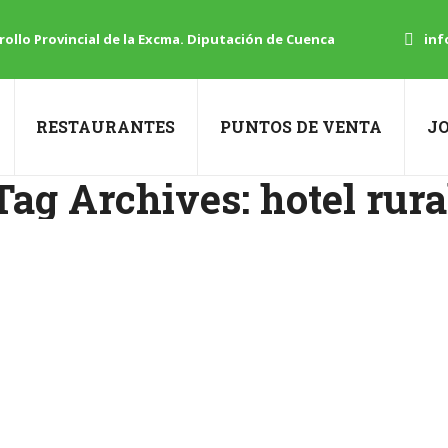
ollo Provincial de la Excma. Diputación de Cuenca
inf
RESTAURANTES
PUNTOS DE VENTA
J
Tag Archives:
hotel rura
senta de manera oficial
o hacia la comercialización El próximo miércoles día 15 de 
de Cordero Serranía de Cuenca. El lugar escogido en esta oc